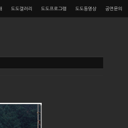
개
도도갤러리
도도프로그램
도도동영상
공연문의