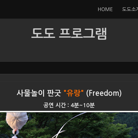
HOME
도도소
도도 프로그램
사물놀이 판굿
"유랑"
(Freedom)
공연 시간 : 4분~10분