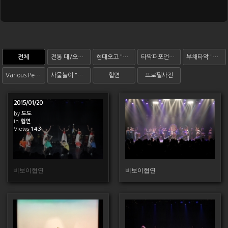
전체
전통 대/오고 "오름"
현대오고 "오색"
타악퍼포먼스 "비트도도"
부채타악 "바람"
Various Performances
사물놀이 "해밀"
협연
프로필사진
2015/01/20
by
도도
in
협연
Views
143
148
비보이협연
비보이협연