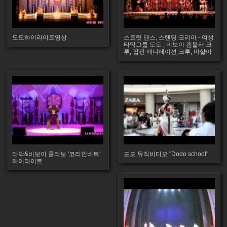
도도하이라이트영상
스트릿 댄스, 스탠딩 코리아 - 여성
타악그룹 도도 , 비보이 겜블러 크
루, 팝핀 애니메이션 크루, 마샬아
츠 포스
타악&비보이 콜라보 '코리안비트'
도도 뮤직비디오 "Dodo school"
하이라이트