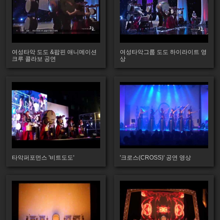
여성타악 도도 &팝핀 애니메이션
여성타악그룹 도도 하이라이트 영
크루 콜라보 공연
상
타악퍼포먼스 '비트도도'
'크로스(CROSS)' 공연 영상