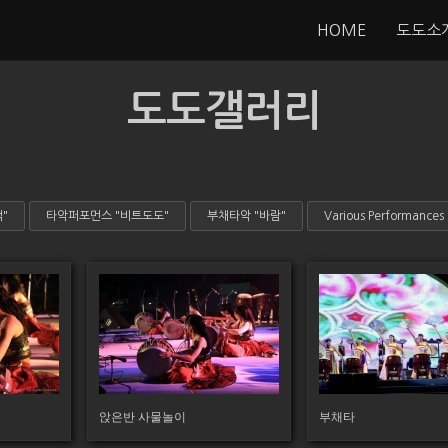
HOME
도도소
도도갤러리
"
타악퍼포먼스 "비트도도"
부채타악 "바람"
Various Performances
124
189
앉은반 사물놀이
부채타