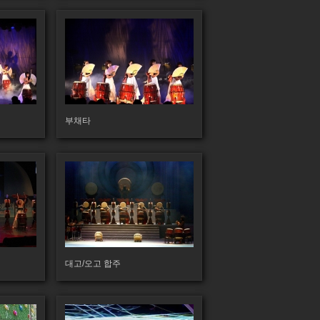
160
부채타
212
대고/오고 합주