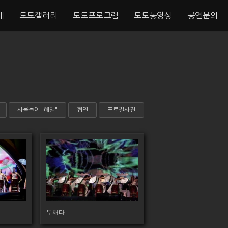
개
도도갤러리
도도프로그램
도도동영상
공연문의
사물놀이 "해밀"
협연
프로필사진
188
부채타