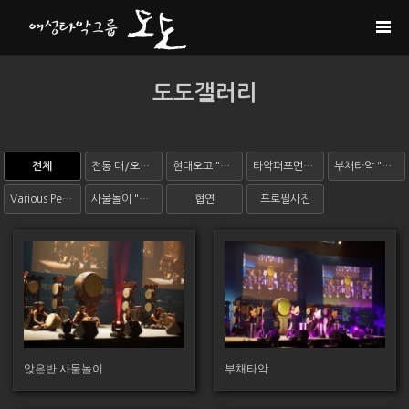
Sketchbook5, 스케치북5
Sketchbook5, 스케치북5
도도갤러리
전체
전통 대/오고 "오름"
현대오고 "오색"
타악퍼포먼스 "비트도도"
부채타악 "바람"
Various Performances
사물놀이 "해밀"
협연
프로필사진
2370
2179
앉은반 사물놀이
부채타악