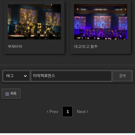
716
4664
부채타악
대고/오고 합주
검색
목록
Prev
1
Next