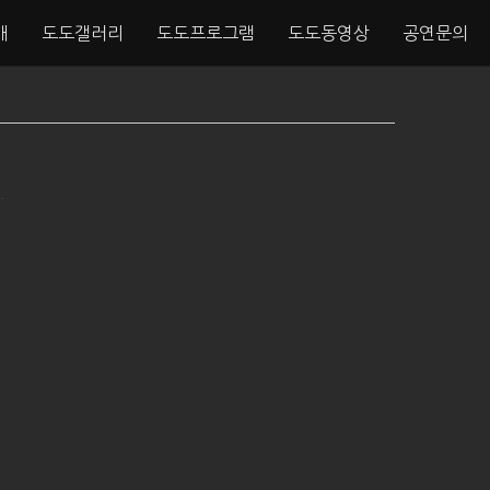
개
도도갤러리
도도프로그램
도도동영상
공연문의
.